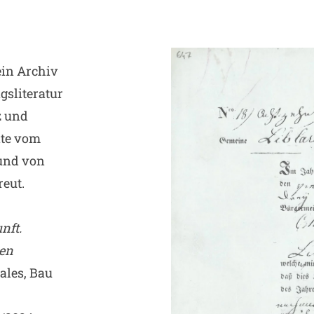
 ein Archiv
gsliteratur
z und
nte vom
 und von
reut.
nft.
hen
ales, Bau