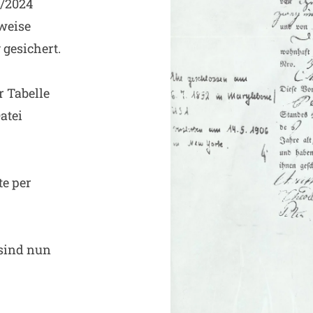
3/2024
lweise
 gesichert.
r Tabelle
atei
te per
sind nun