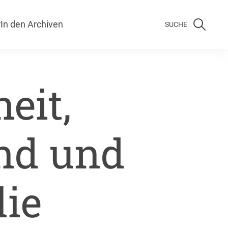
r
In den Archiven
SUCHE
eit,
nd und
lie