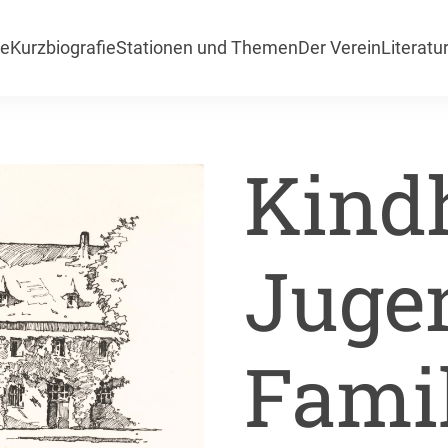
te
Kurzbiografie
Stationen und Themen
Der Verein
Literatu
Kindh
Juge
Fami